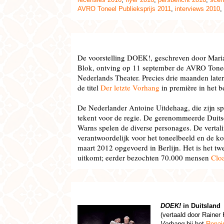
AVRO Toneel Publieksprijs 2011
,
interviews 2010
,
De voorstelling DOEK!, geschreven door Mari
Blok, ontving op 11 september de AVRO Toneel
Nederlands Theater. Precies drie maanden later
de titel
Der letzte Vorhang
in première in het b
De Nederlander Antoine Uitdehaag, die zijn sp
tekent voor de regie. De gerenommeerde Duits
Warns spelen de diverse personages. De vertal
verantwoordelijk voor het toneelbeeld en de k
maart 2012 opgevoerd in Berlijn. Het is het t
uitkomt; eerder bezochten 70.000 mensen
Clo
DOEK!
in Duitsland
(vertaald door Raine
Vorhang
bij het
Renais