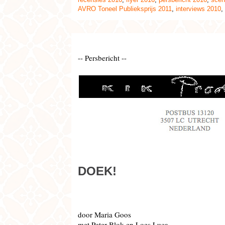
AVRO Toneel Publieksprijs 2011
,
interviews 2010
,
-- Persbericht --
DOEK!
door Maria Goos
met Peter Blok en Loes Luca