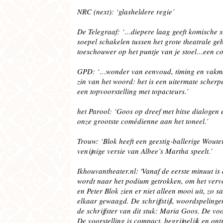
NRC (next): ‘glasheldere regie’
De Telegraaf: ‘…diepere laag geeft komische 
soepel schakelen tussen het grote theatrale g
toeschouwer op het puntje van je stoel…een 
GPD: ‘…wonder van eenvoud, timing en vakma
zin van het woord: het is een uitermate scherp
een topvoorstelling met topacteurs.’
het Parool: ‘Goos op dreef met bitse dialoge
onze grootste comédienne aan het toneel.’
Trouw: ‘Blok heeft een geestig-ballerige Wouter
venijnige versie van Albee’s Martha speelt.’
Ikhouvantheater.nl: 'Vanaf de eerste minuut is
wordt naar het podium getrokken, om het vervol
en Peter Blok zien er niet alleen mooi uit, zo 
elkaar gewaagd. De schrijfstijl, woordspeling
de schrijfster van dit stuk: Maria Goos. De voo
De voorstelling is compact, begrijpelijk en on