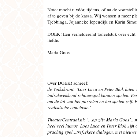
Note: mocht u vóór, tijdens, of na de voorstell
af te geven bij de kassa. Wij wensen u meer p
Tjebbinga, Jojanneke Iependijk en Karin Simo
DOEK! Een verhelderend toneelstuk over echt en
liefde.
Maria Goos
Over DOEK! schreef:
de Volkskrant: ‘Loes Luca en Peter Blok laten 
indrukwekkend schouwspel kunnen spelen. Een
om de lol van het puzzelen en het spelen zelf.
realistische conclusie.’
TheaterCentraal.nl: ‘…op zijn Maria Goos’…m
heel veel humor. Loes Luca en Peter Blok zijn
prachtig spel…trefzekere dialogen, met nieuwe