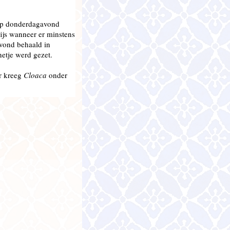
op donderdagavond
ijs wanneer er minstens
avond behaald in
etje werd gezet.
er kreeg
Cloaca
onder