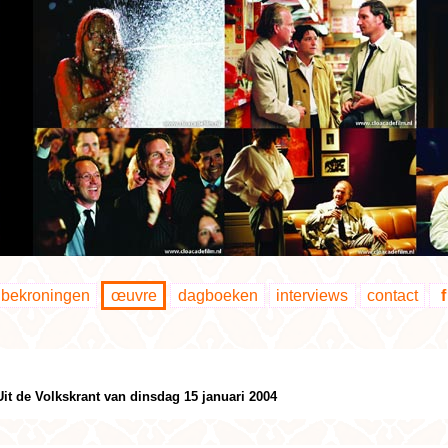
bekroningen
œuvre
dagboeken
interviews
contact
f
Uit de Volkskrant van dinsdag 15 januari 2004